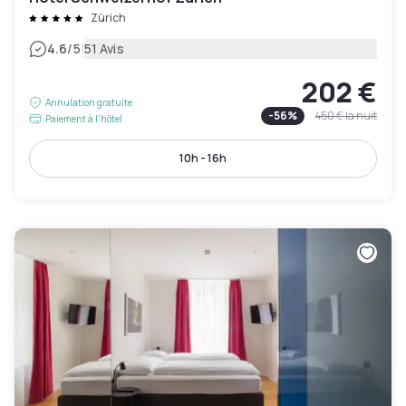
Zürich
|
4.6
/5
51 Avis
202 €
Annulation gratuite
-
56
%
450 €
la nuit
Paiement à l'hôtel
10h - 16h