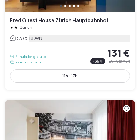
Fred Guest House Zürich Hauptbahnhof
Zürich
|
3.9
/5
10 Avis
131 €
Annulation gratuite
-
36
%
204 €
la nuit
Paiement à l'hôtel
11h - 17h