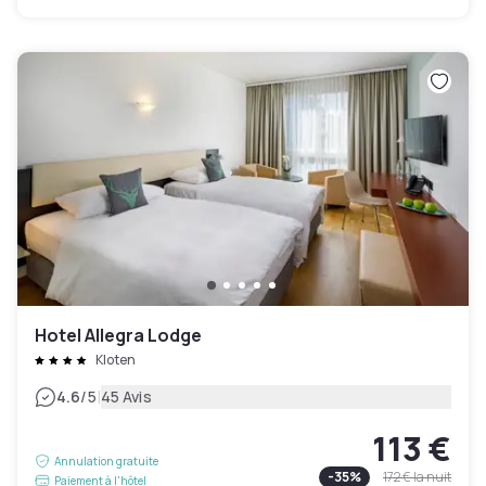
Hotel Allegra Lodge
Kloten
|
4.6
/5
45 Avis
113 €
Annulation gratuite
-
35
%
172 €
la nuit
Paiement à l'hôtel