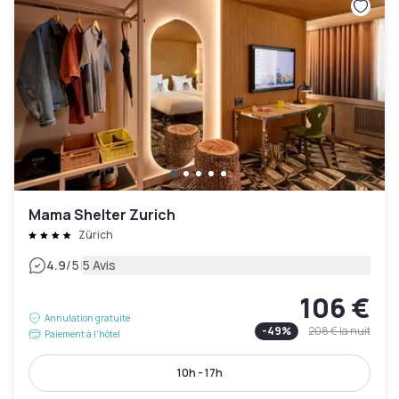
Mama Shelter Zurich
Zürich
|
4.9
/5
5 Avis
106 €
Annulation gratuite
-
49
%
208 €
la nuit
Paiement à l'hôtel
10h - 17h