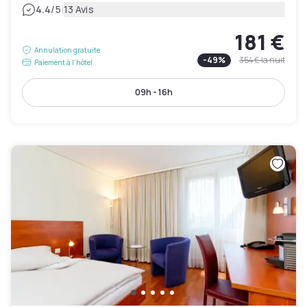
|
4.4
/5
13 Avis
181 €
Annulation gratuite
-
49
%
354 €
la nuit
Paiement à l'hôtel
09h - 16h