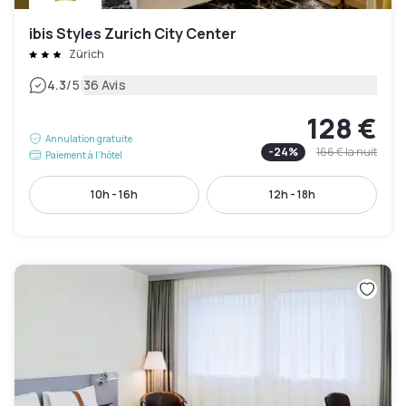
ibis Styles Zurich City Center
Zürich
|
4.3
/5
36 Avis
128 €
Annulation gratuite
-
24
%
166 €
la nuit
Paiement à l'hôtel
10h - 16h
12h - 18h