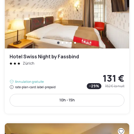
Hotel Swiss Night by Fassbind
Zürich
131 €
Annulation gratuite
-
29
%
182 €
la nuit
rate-plan-card.label-prepaid
10h - 15h