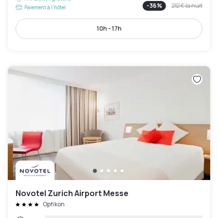
-
36
%
212 €
la nuit
Paiement à l'hôtel
10h - 17h
Novotel Zurich Airport Messe
Opfikon