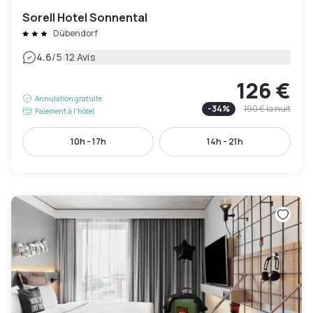
Sorell Hotel Sonnental
Dübendorf
|
4.6
/5
12 Avis
126 €
Annulation gratuite
-
34
%
190 €
la nuit
Paiement à l'hôtel
10h - 17h
14h - 21h