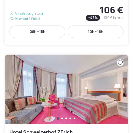
106 €
Annulation gratuite
-
47
%
199 €
la nuit
Paiement à l'hôtel
08h - 15h
10h - 18h
Hotel Schweizerhof Zürich