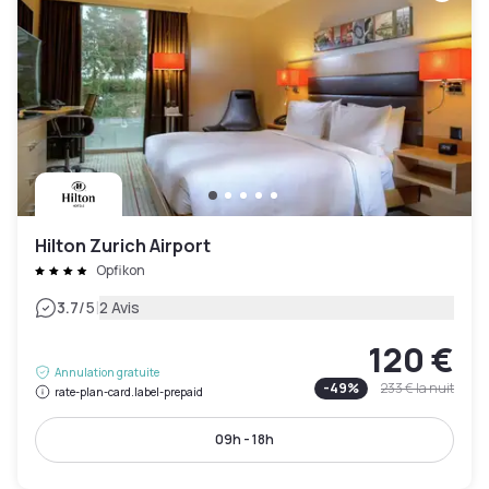
Hilton Zurich Airport
Opfikon
|
3.7
/5
2 Avis
120 €
Annulation gratuite
-
49
%
233 €
la nuit
rate-plan-card.label-prepaid
09h - 18h