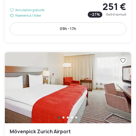
251 €
Annulation gratuite
-
27
%
343 €
la nuit
Paiement à l'hôtel
09h - 17h
Mövenpick Zurich Airport