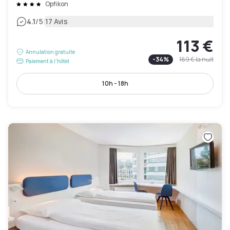
Opfikon
|
4.1
/5
17 Avis
113 €
Annulation gratuite
-
34
%
169 €
la nuit
Paiement à l'hôtel
10h - 18h