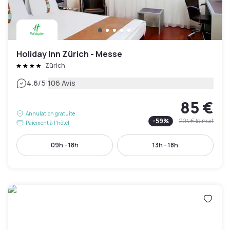
Holiday Inn Zürich - Messe
Zürich
|
4.6
/5
106 Avis
85 €
Annulation gratuite
-
59
%
204 €
la nuit
Paiement à l'hôtel
09h - 18h
13h - 18h