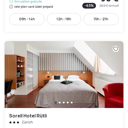
Annulation gratuite
-
63
%
263 €
la nuit
rate-plan-card.label-prepaid
09h - 14h
12h - 18h
15h - 21h
Sorell Hotel Rütli
Zürich