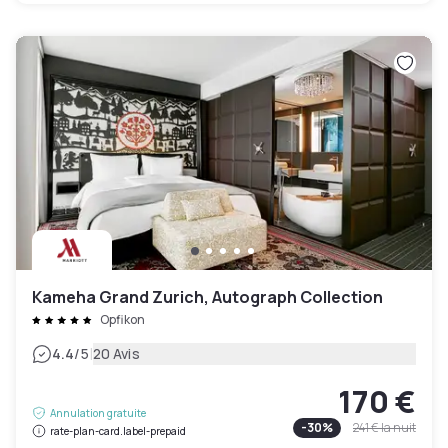
Kameha Grand Zurich, Autograph Collection
Opfikon
|
4.4
/5
20 Avis
170 €
Annulation gratuite
-
30
%
241 €
la nuit
rate-plan-card.label-prepaid