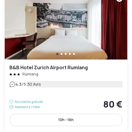
B&B Hotel Zurich Airport Rumlang
Rümlang
|
4.3
/5
30 Avis
80 €
Annulation gratuite
Paiement à l'hôtel
10h - 16h