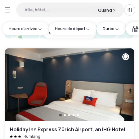
Ville, hôtel, ...
Quand ?
Tous
Hôtels disponibles en journée à Uster
:
44
Heure d'arrivée
Heure de départ
Durée
hotel.cta.view_map
Holiday Inn Express Zürich Airport, an IHG Hotel
Rümlang