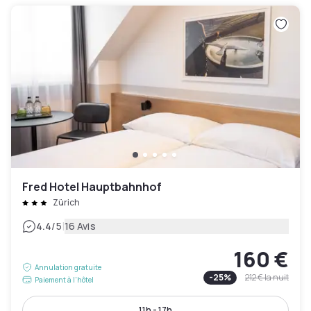
Fred Hotel Hauptbahnhof
Zürich
|
4.4
/5
16 Avis
160 €
Annulation gratuite
-
25
%
212 €
la nuit
Paiement à l'hôtel
11h - 17h