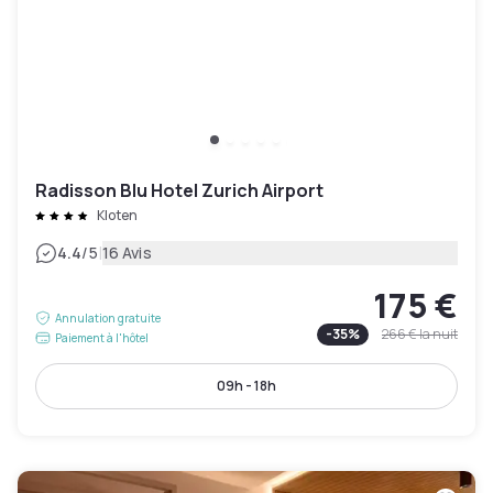
Radisson Blu Hotel Zurich Airport
Kloten
|
4.4
/5
16 Avis
175 €
Annulation gratuite
-
35
%
266 €
la nuit
Paiement à l'hôtel
09h - 18h