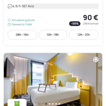
|
4.5
/5
187 Avis
90 €
Annulation gratuite
-
58
%
215 €
la nuit
Paiement à l'hôtel
08h - 16h
10h - 18h
12h - 21h