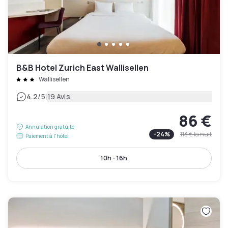
B&B Hotel Zurich East Wallisellen
Wallisellen
|
4.2
/5
19 Avis
86 €
Annulation gratuite
-
24
%
113 €
la nuit
Paiement à l'hôtel
10h - 16h