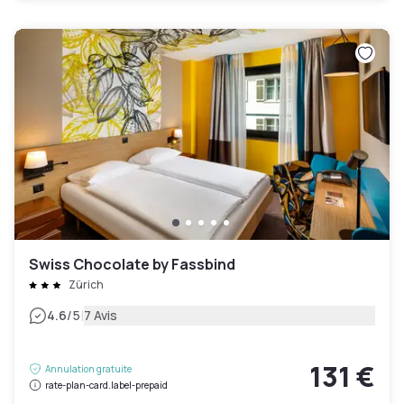
Swiss Chocolate by Fassbind
Zürich
|
4.6
/5
7 Avis
131 €
Annulation gratuite
rate-plan-card.label-prepaid