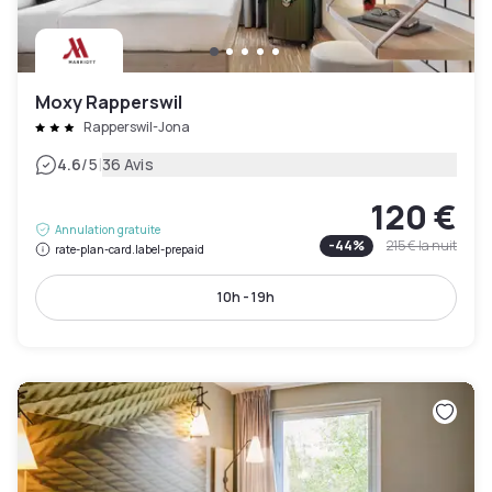
Moxy Rapperswil
Rapperswil-Jona
|
4.6
/5
36 Avis
120 €
Annulation gratuite
-
44
%
215 €
la nuit
rate-plan-card.label-prepaid
10h - 19h