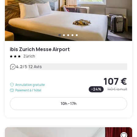
ibis Zurich Messe Airport
Zürich
|
4.2
/5
12 Avis
107 €
Annulation gratuite
-
24
%
140 €
la nuit
Paiement à l'hôtel
10h - 17h