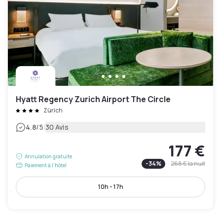
Hyatt Regency Zurich Airport The Circle
Zürich
|
4.8
/5
30 Avis
177 €
Annulation gratuite
-
34
%
268 €
la nuit
Paiement à l'hôtel
10h - 17h